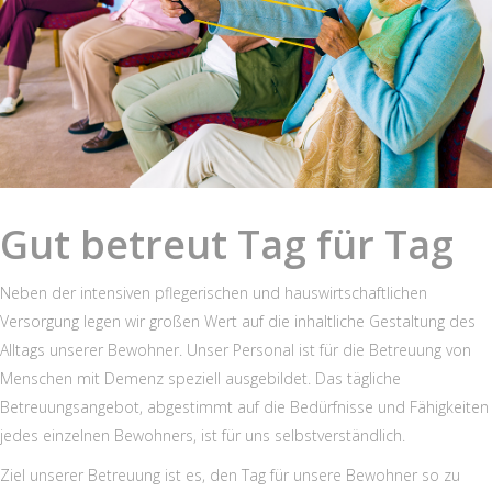
Gut betreut Tag für Tag
Neben der intensiven pflegerischen und hauswirtschaftlichen
Versorgung legen wir großen Wert auf die inhaltliche Gestaltung des
Alltags unserer Bewohner. Unser Personal ist für die Betreuung von
Menschen mit Demenz speziell ausgebildet. Das tägliche
Betreuungsangebot, abgestimmt auf die Bedürfnisse und Fähigkeiten
jedes einzelnen Bewohners, ist für uns selbstverständlich.
Ziel unserer Betreuung ist es, den Tag für unsere Bewohner so zu